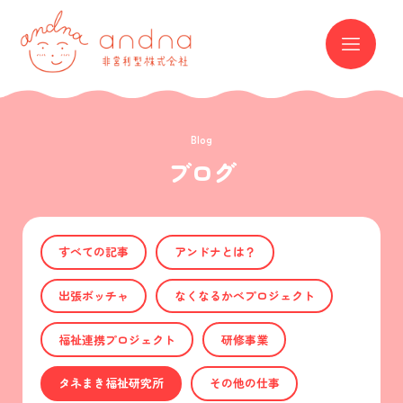
andna 非営利型株式会社
ME
Blog
ブログ
すべての記事
アンドナとは？
出張ボッチャ
なくなるかべプロジェクト
福祉連携プロジェクト
研修事業
タネまき福祉研究所
その他の仕事