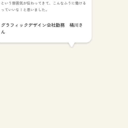
人ではな
という雰囲気が伝わってきて、こんなふうに働ける
っていいな！と思いました。
ぷろちゃれ
説明しきれ
グラフィックデザイン会社勤務 桶川さ
した。この
ん
ものだと思
グラフィ
ん