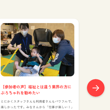
【参加者の声】福祉とは違う業界の方に
ぷろちゃれを勧めたい
とにかくスタッフさんも利用者さんもパワフルで、
【参加者
楽しかったです。みなさんから「仕事が楽しい！」