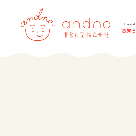
andna 
Informat
お知