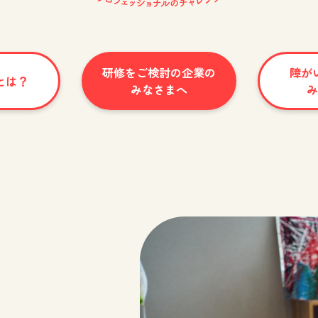
研修をご検討の企業の
障が
とは？
みなさまへ
み