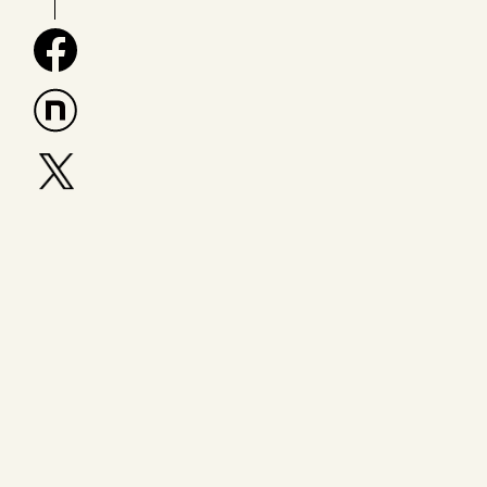
facebook
n
x