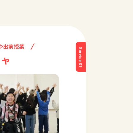
や出前授業
Service 01
チャ