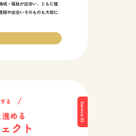
地域・福祉が出会い、ともに価
過程や出会いそのものも大切に
にする
Service 03
と進める
ジェクト