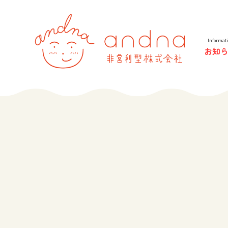
andna 
Informat
お知