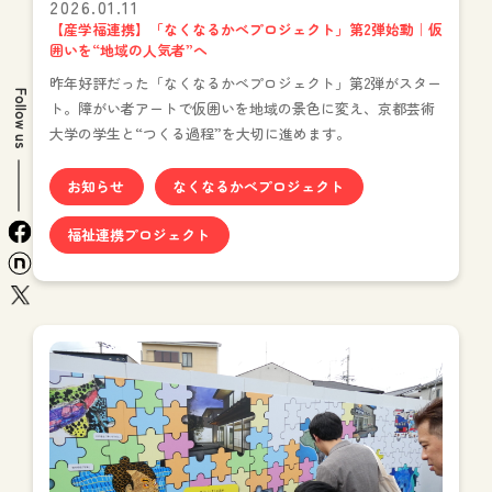
2026.01.11
【産学福連携】「なくなるかべプロジェクト」第2弾始動｜仮
囲いを“地域の人気者”へ
昨年好評だった「なくなるかべプロジェクト」第2弾がスター
Follow us
ト。障がい者アートで仮囲いを地域の景色に変え、京都芸術
大学の学生と“つくる過程”を大切に進めます。
お知らせ
なくなるかべプロジェクト
facebook
福祉連携プロジェクト
n
x