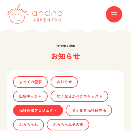
andna 非営利型株式会社
ME
Information
お知らせ
すべての記事
お知らせ
出張ボッチャ
なくなるかべプロジェクト
福祉連携プロジェクト
タネまき福祉研究所
ぷろちゃれ
ぷろちゃれその後