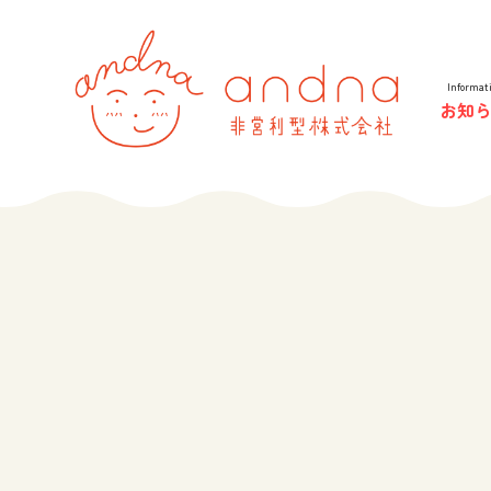
andna 
Informat
お知