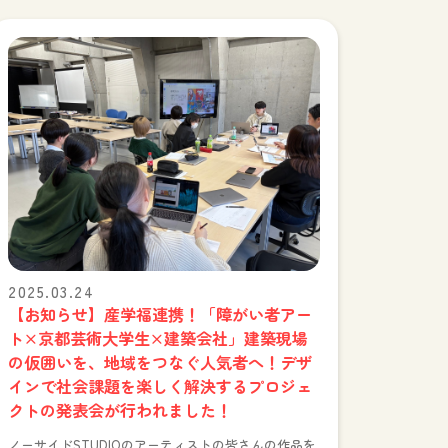
2025.03.24
【お知らせ】産学福連携！「障がい者アー
ト×京都芸術大学生×建築会社」建築現場
の仮囲いを、地域をつなぐ人気者へ！デザ
インで社会課題を楽しく解決するプロジェ
クトの発表会が行われました！
ノーサイドSTUDIOのアーティストの皆さんの作品を