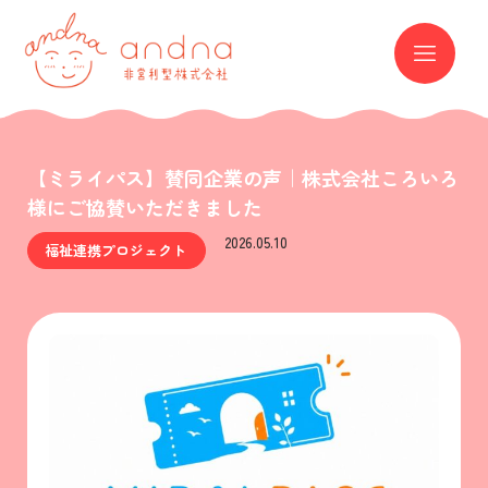
andna 非営利型株式会社
ME
【ミライパス】賛同企業の声｜株式会社ころいろ
様にご協賛いただきました
2026.05.10
福祉連携プロジェクト