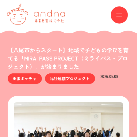
andna 非営利型株式会社
ME
【八尾市からスタート】地域で子どもの学びを育
てる「MIRAI PASS PROJECT（ミライパス・プロ
ジェクト）」が始まりました
2026.05.08
出張ボッチャ
福祉連携プロジェクト