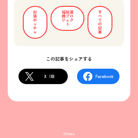
出
福祉連
す
張
携プロ
べ
ボ
ジェク
て
ッ
ト
の
チ
記
ャ
事
この記事をシェアする
X（旧
Facebook
Twitter）
Others