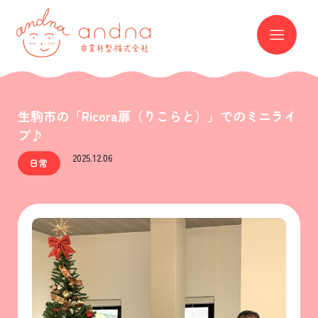
andna 非営利型株式会社
ME
生駒市の「Ricora扉（りこらと）」でのミニライ
ブ♪
2025.12.06
日常