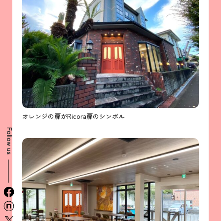
オレンジの扉がRicora扉のシンボル
Follow us
facebook
n
x