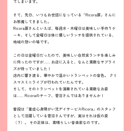
てしまいます。
さて、先日、いつもお世話になっている「Ricora扉」さんに
お邪魔してきました。
Ricora扉さんといえば、毎週水・木曜日は美味しい手作りケ
ーキ、そして金曜日は体に優しいランチを提供されている、
地域の憩いの場です。
この日は金曜日だったので、美味しい自然食ランチを楽しみ
に伺ったのですが…… お店に入ると、なんと素敵なサプライ
ズが待っていました！
店内に響き渡る、華やかで温かいトランペットの音色。 クリ
スマスミニライブが行われていたんです。
そして、そのトランペットを演奏されている素敵なお姿
は…… Ricoraのチーフ、菅沼さんではありませんか！
普段は「重症心身障がい児デイサービスRicora」のスタッフ
として活躍している菅沼さんですが、実はそれは仮の姿
（？）。 その正体は、素晴らしい音楽家なのです。