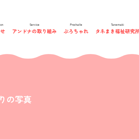
非営利型株式会社
ion
Service
Prochalle
Tanemaki
らせ
アンドナの取り組み
ぷろちゃれ
タネまき福祉研究
りの写真