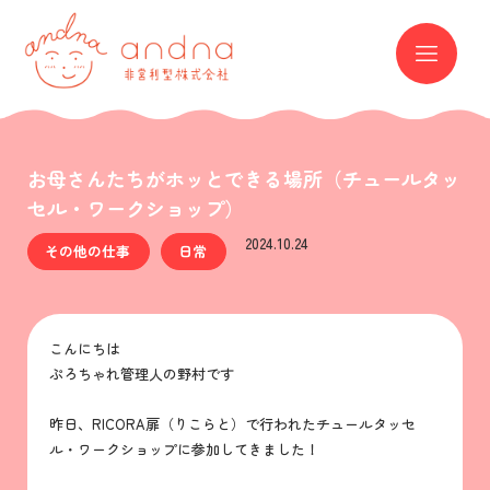
andna 非営利型株式会社
ME
お母さんたちがホッとできる場所（チュールタッ
セル・ワークショップ）
2024.10.24
その他の仕事
日常
こんにちは
ぷろちゃれ管理人の野村です
昨日、RICORA扉（りこらと）で行われたチュールタッセ
ル・ワークショップに参加してきました！