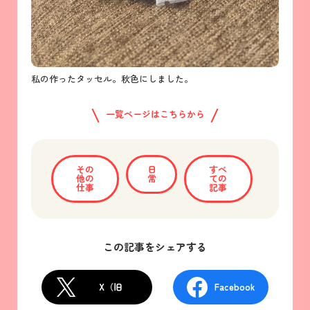
私の作ったタッセル。秋色にしました。
一覧ページはこちらから
その
日
すべ
他の
常
ての
仕事
記事
この記事をシェアする
X（旧
Facebook