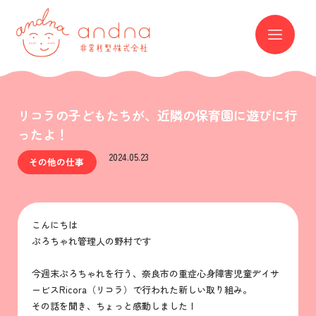
andna 非営利型株式会社
ME
リコラの子どもたちが、近隣の保育園に遊びに行
ったよ！
2024.05.23
その他の仕事
こんにちは
ぷろちゃれ管理人の野村です
今週末ぷろちゃれを行う、奈良市の重症心身障害児童デイサ
ービスRicora（リコラ）で行われた新しい取り組み。
その話を聞き、ちょっと感動しました！