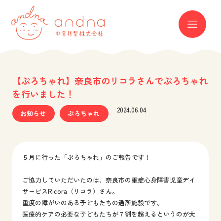
andna 非営利型株式会社
ME
【ぷろちゃれ】奈良市のリコラさんでぷろちゃれ
を行いました！
2024.06.04
お知らせ
ぷろちゃれ
５月に行った「ぷろちゃれ」のご報告です！
ご協力していただいたのは、奈良市の重症心身障害児童デイ
サービスRicora（リコラ）さん。
重度の障がいのある子どもたちの通所施設です。
医療的ケアの必要な子どもたちが７割を超えるというのが大