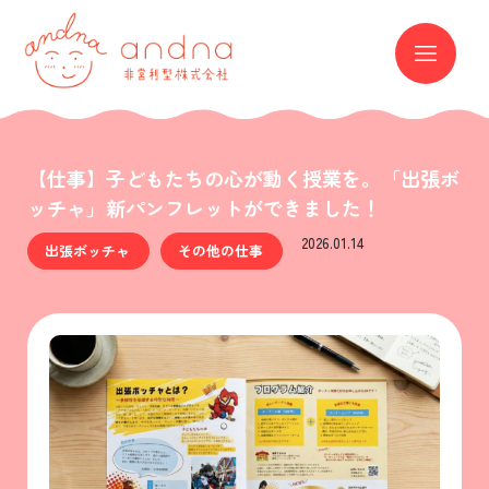
andna 非営利型株式会社
ME
【仕事】子どもたちの心が動く授業を。「出張ボ
ッチャ」新パンフレットができました！
2026.01.14
出張ボッチャ
その他の仕事