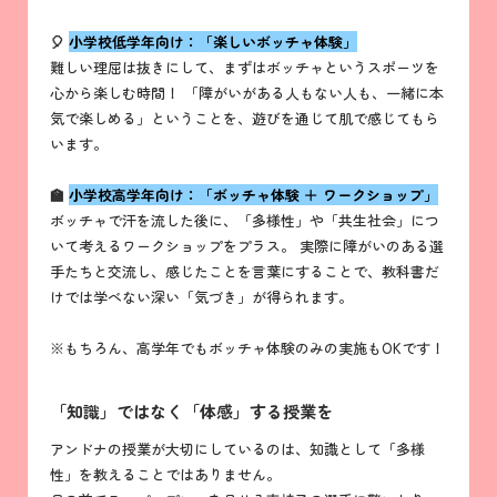
🎈
小学校低学年向け：「楽しいボッチャ体験」
難しい理屈は抜きにして、まずはボッチャというスポーツを
心から楽しむ時間！ 「障がいがある人もない人も、一緒に本
気で楽しめる」ということを、遊びを通じて肌で感じてもら
います。
🏫
小学校高学年向け：「ボッチャ体験 ＋ ワークショップ」
ボッチャで汗を流した後に、「多様性」や「共生社会」につ
いて考えるワークショップをプラス。 実際に障がいのある選
手たちと交流し、感じたことを言葉にすることで、教科書だ
けでは学べない深い「気づき」が得られます。
※もちろん、高学年でもボッチャ体験のみの実施もOKです！
「知識」ではなく「体感」する授業を
アンドナの授業が大切にしているのは、知識として「多様
性」を教えることではありません。