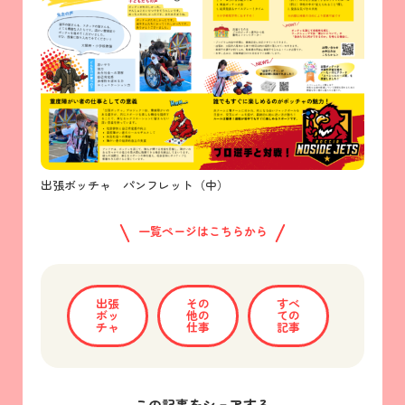
出張ボッチャ パンフレット（中）
一覧ページはこちらから
出張
その
すべ
ボッ
他の
ての
チャ
仕事
記事
この記事をシェアする