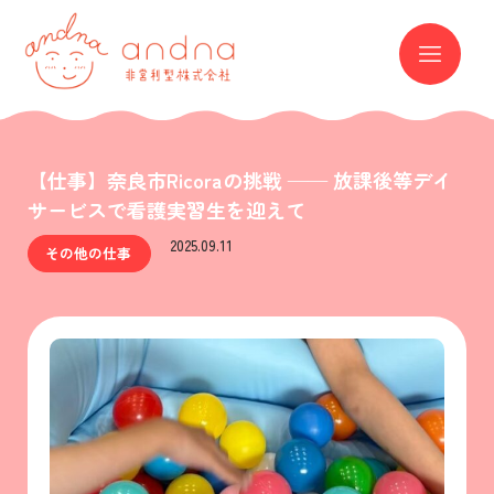
andna 非営利型株式会社
ME
【仕事】奈良市Ricoraの挑戦 —— 放課後等デイ
サービスで看護実習生を迎えて
2025.09.11
その他の仕事