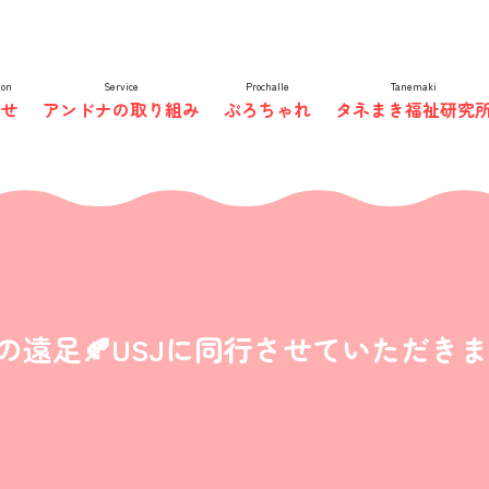
非営利型株式会社
ion
Service
Prochalle
Tanemaki
らせ
アンドナの取り組み
ぷろちゃれ
タネまき福祉研究
遠足🍂USJに同行させていただき