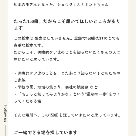
絵本のモデルとなった、シュウタくんとミコトちゃん
たった
150
冊。だからこそ届いてほしいところがあり
ます
この絵本は
販売はしていません。全部で150冊だけ
のとても
貴重な絵本です。
だからこそ、医療的ケア児のことを知らないたくさんの人に
届けたいと思っています。
・医療的ケア児のことを、まだあまり知らない子どもたちや
ご家族
・学校や園、地域の集まり、会社の勉強会 など
・「ちょっと知ってみようかな」という“最初の一歩”をつく
ってくださる場
Follow us
そんな場所へ、この150冊を託していきたいと思っています。
ご一緒できる場を探しています