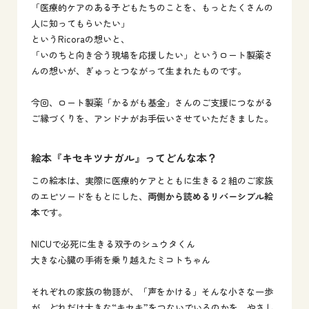
「医療的ケアのある子どもたちのことを、もっとたくさんの
人に知ってもらいたい」
というRicoraの想いと、
「いのちと向き合う現場を応援したい」というロート製薬さ
んの想いが、ぎゅっとつながって生まれたものです。
今回、ロート製薬「かるがも基金」さんのご支援につながる
ご縁づくりを、アンドナがお手伝いさせていただきました。
絵本『キセキツナガル』ってどんな本？
この絵本は、実際に医療的ケアとともに生きる２組のご家族
のエピソードをもとにした、
両側から読めるリバーシブル絵
本
です。
NICUで必死に生きる双子のシュウタくん
大きな心臓の手術を乗り越えたミコトちゃん
それぞれの家族の物語が、「声をかける」そんな小さな一歩
が、どれだけ大きな“キセキ”をつないでいるのかを、やさし