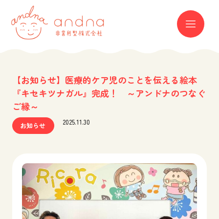
andna 非営利型株式会社
ME
【お知らせ】医療的ケア児のことを伝える絵本
『キセキツナガル』完成！ ～アンドナのつなぐ
ご縁～
2025.11.30
お知らせ