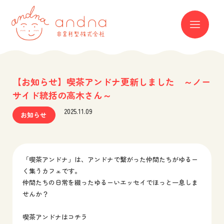
andna 非営利型株式会社
ME
【お知らせ】喫茶アンドナ更新しました ～ノー
サイド統括の高木さん～
2025.11.09
お知らせ
「喫茶アンドナ」は、アンドナで繋がった仲間たちがゆるー
く集うカフェです。
仲間たちの日常を綴ったゆるーいエッセイでほっと一息しま
せんか？
喫茶アンドナはコチラ