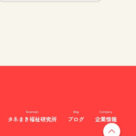
Tanemaki
Blog
Company
タネまき福祉研究所
ブログ
企業情報
ページの