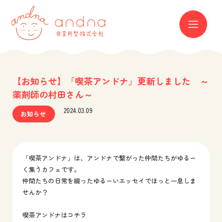
andna 非営利型株式会社
ME
【お知らせ】「喫茶アンドナ」更新しました ～
薬剤師の村田さん～
2024.03.09
お知らせ
「喫茶アンドナ」は、アンドナで繋がった仲間たちがゆるー
く集うカフェです。
仲間たちの日常を綴ったゆるーいエッセイでほっと一息しま
せんか？
喫茶アンドナはコチラ